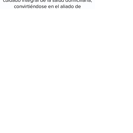
convirtiéndose en el aliado de
aseguradoras,
EPS, Medicinas Prepagadas, ARL y
pacientes
particulares para brindar servicios
integrales, garantizando siempre un
servicio de calidad, seguridad y
humanización.
Tél:
523 5883 - 523 5884
Cel:
314 357 6541 - 313 283
6943
enfermeria@soleecenfermeria.com
Carrera 71D # 122-44 - Barrio Niza Antigua
SOMOS TU MEJOR
OPCIÓN.